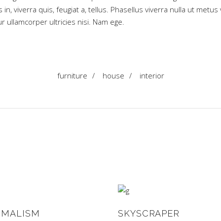
 in, viverra quis, feugiat a, tellus. Phasellus viverra nulla ut met
ur ullamcorper ultricies nisi. Nam ege.
furniture
/
house
/
interior
IMALISM
SKYSCRAPER