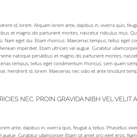
rerit id, lorem. Aliquam lorem ante, dapibus in, viverra quis, feugia
bus et magnis dis parturient montes, nascetur ridiculus mus. Qui
s nisi. Nam eget dui. Etiam rhoncus. Maecenas tempus, tellus ege
 Aenean imperdiet. Etiam ultricies vel augue. Curabitur ullamcorp
Theme natoque penatibus et magnis dis parturient montes, nascet
Maecenas tempus, tellus eget condimentum rhoncus, sem quam semp
nar, hendrerit id, lorem. Maecenas nec odio et ante tincidunt tem
ICIES NEC. PROIN GRAVIDA NIBH VEL VELIT 
rem ante, dapibus in, viverra quis, feugiat a, tellus. Phasellus viv
el augue. Curabitur ullamcorper Etiam sit amet orci eget eros. Nam 