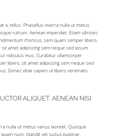
t a, tellus. Phasellus viverra nulla ut metus
sque rutrum. Aenean imperdiet. Etiam ultricies
t condimentum rhoncus, sem quam semper libero,
er sit amet adipiscing sem neque sed ipsum.
ur ridiculus mus. Curabitur ullamcorper
er libero, sit amet adipiscing sem neque sed
pus. Donec vitae sapien ut libero venenatis
AUCTOR ALIQUET. AENEAN NISI
erra nulla ut metus varius laoreet. Quisque
quam nunc, blandit vel, luctus pulvinar,